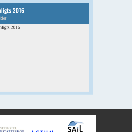
hligts 2016
lder